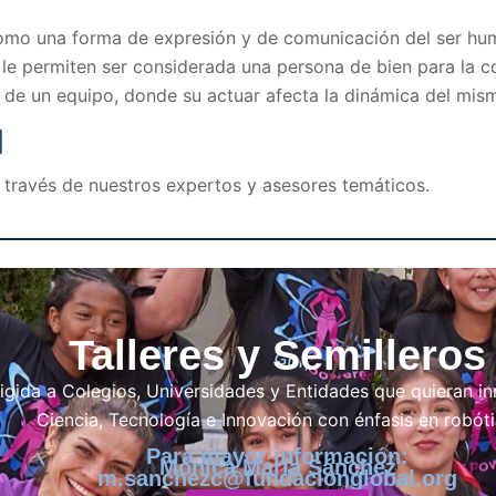
e como una forma de expresión y de comunicación del ser h
 le permiten ser considerada una persona de bien para la
 de un equipo, donde su actuar afecta la dinámica del mis
I
a través de nuestros expertos y asesores temáticos.
Talleres y Semilleros
igida a Colegios, Universidades y Entidades que quieran 
Ciencia, Tecnología e Innovación con énfasis en robóti
Para mayor información:
Mónica María Sánchez
m.sanchezc@fundacionglobal.org