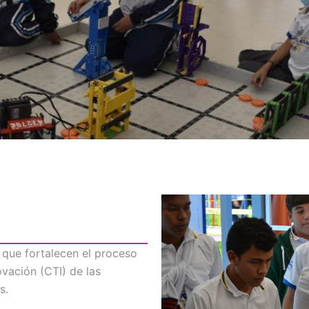
 que fortalecen el proceso
ovación (CTI) de las
s.