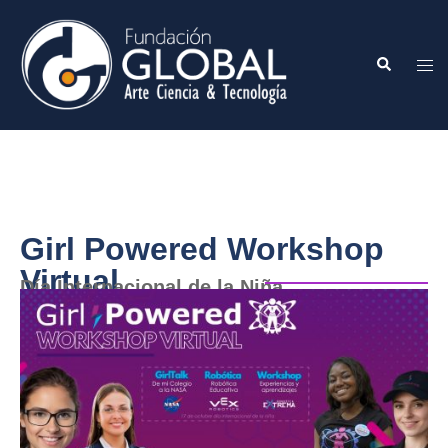
Girl Powered Workshop
Virtual
Día Internacional de la Niña