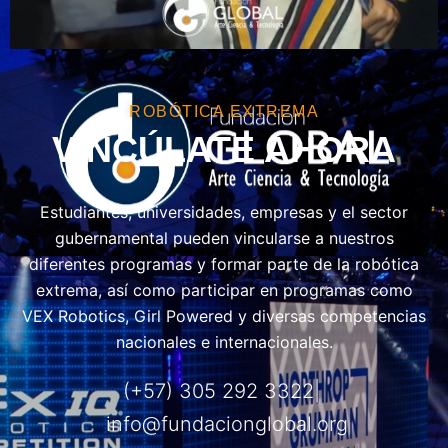
ROBÓTICA EXTREMA
VINCÚLATE AHORA
Estudiantes, universidades, empresas y el sector
gubernamental pueden vincularse a nuestros
diferentes programas y formar parte de la robótica
extrema, así como participar en programas como
VEX Robotics, Girl Powered y diversas competencias
nacionales e internacionales.
(+57) 305 292 3322|
info@fundacionglobal.org