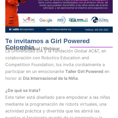
Te invitamos a Girl Powered
Colombia
Workshop Virtual | Webinar
La Universidad EIA y la Fundación Global AC&T, en
colaboración con Robotics Education and
Competition Foundation, los invita cordialmente a
participar en un emocionante
Taller Girl Powered
en
honor al
Día Internacional de la Niña
.
¿De qué se trata?
Este taller está diseñado para empoderar a las niñas
mediante la programación de robots virtuales, una
actividad práctica y divertida que les abrirá las
puertas al fascinante mundo de la ingeniería y la