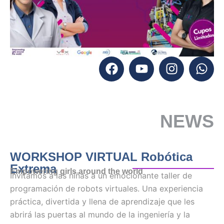
NEWS
WORKSHOP VIRTUAL Robótica
Extrema
Empowering girls around the world
Invitamos a las niñas a un emocionante taller de
programación de robots virtuales. Una experiencia
práctica, divertida y llena de aprendizaje que les
abrirá las puertas al mundo de la ingeniería y la