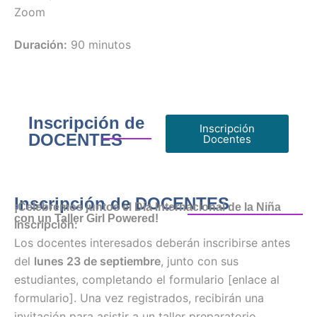
Zoom
Duración:
90 minutos
Inscripción de
Inscripción
DOCENTES
Docentes
Inscripción de DOCENTES
¡Celebremos juntos el Día Internacional de la Niña
con un Taller Girl Powered!
Inscripción:
Los docentes interesados deberán inscribirse antes
del
lunes 23 de septiembre
, junto con sus
estudiantes, completando el formulario [enlace al
formulario]. Una vez registrados, recibirán una
invitación para asistir a un taller preparatorio