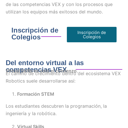
de las competencias VEX y con los procesos que
utilizan los equipos más exitosos del mundo.
Inscripción de
Inscripción de
Colegios
Colegios
Del entorno virtual a las
competencias VEX
Virtual Skills es solo el comienzo.
El camino de crecimiento dentro del ecosistema VEX
Robotics suele desarrollarse así:
Formación STEM
Los estudiantes descubren la programación, la
ingeniería y la robótica.
Virtual Skills