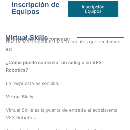
Inscripción de
Inscripción
Equipos
Equipos
Virtual Skills
El mejor lugar para comenzar
Una de las preguntas más frecuentes que recibimos
es:
¿Cómo puede comenzar un colegio en VEX
Robotics?
La respuesta es sencilla:
Virtual Skills
Virtual Skills es la puerta de entrada al ecosistema
VEX Robotics.