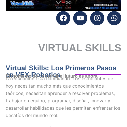
VIRTUAL SKILLS
Virtual Skills: Los Primeros Pasos
en VEX Robotics
El momento de construir el futuro es ahora
La educación está cambiando. Los estudiantes de
hoy necesitan mucho más que conocimientos
teóricos; necesitan aprender a resolver problemas,
trabajar en equipo, programar, diseñar, innovar y
desarrollar habilidades que les permitan enfrentar los
desafíos del mundo real.