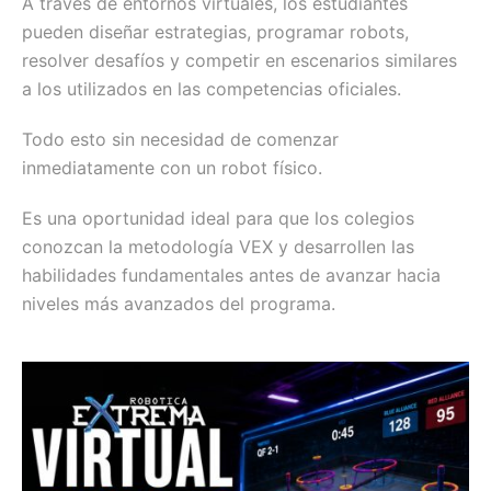
A través de entornos virtuales, los estudiantes
pueden diseñar estrategias, programar robots,
resolver desafíos y competir en escenarios similares
a los utilizados en las competencias oficiales.
Todo esto sin necesidad de comenzar
inmediatamente con un robot físico.
Es una oportunidad ideal para que los colegios
conozcan la metodología VEX y desarrollen las
habilidades fundamentales antes de avanzar hacia
niveles más avanzados del programa.