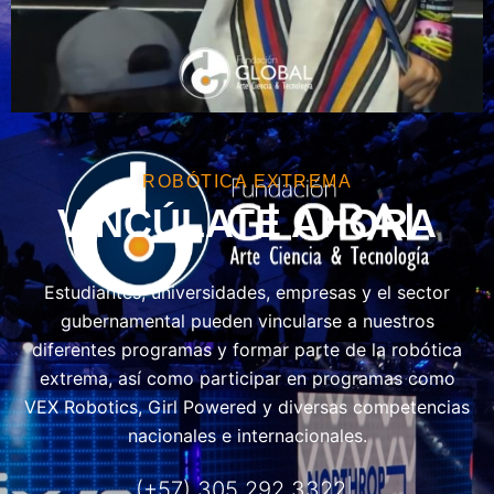
ROBÓTICA EXTREMA
VINCÚLATE AHORA
Estudiantes, universidades, empresas y el sector
gubernamental pueden vincularse a nuestros
diferentes programas y formar parte de la robótica
extrema, así como participar en programas como
VEX Robotics, Girl Powered y diversas competencias
nacionales e internacionales.
(+57) 305 292 3322|